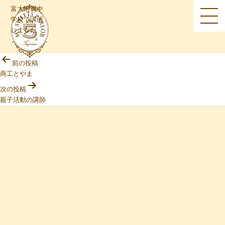
富大附属中
学校で講演
MENU
しました
投
前の投稿
稿
商工とやま
ナ
ビ
次の投稿
ゲ
親子活動の講師
ー
シ
ョ
ン