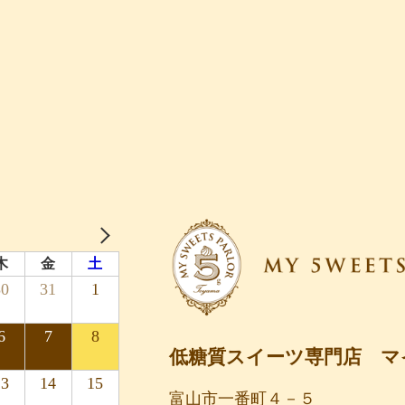
木
金
土
30
31
1
6
7
8
低糖質スイーツ専門店 マ
13
14
15
富山市一番町４－５